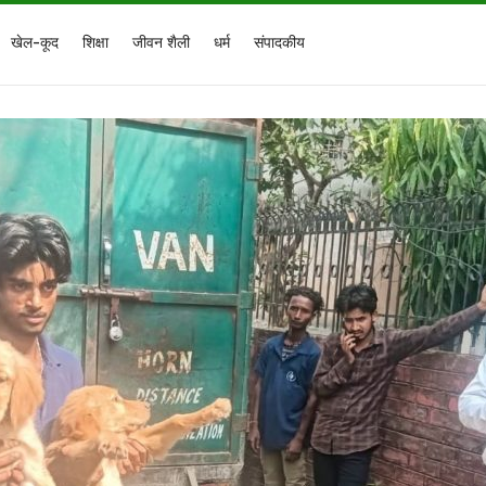
खेल-कूद
शिक्षा
जीवन शैली
धर्म
संपादकीय