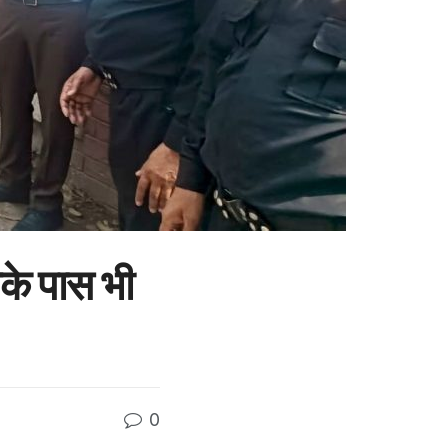
पके पास भी
0