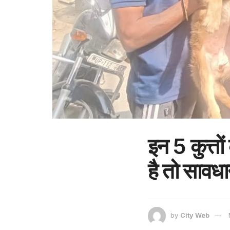
इन 5 कुत्तो
है तो सावध
by
City Web