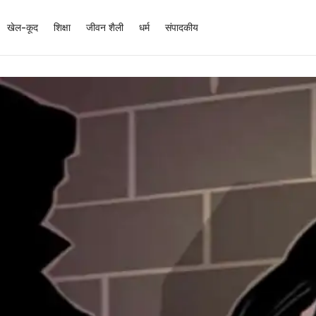
खेल-कूद
शिक्षा
जीवन शैली
धर्म
संपादकीय