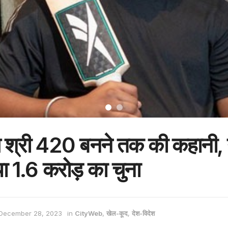
े श्री 420 बनने तक की कहानी,
ा 1.6 करोड़ का चुना
December 28, 2023
in
CityWeb
,
खेल-कूद
,
देश-विदेश