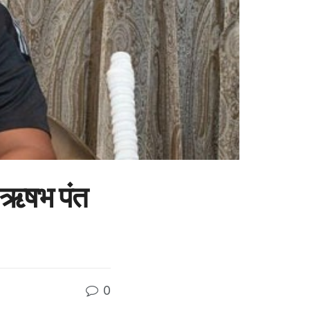
 ऋषभ पंत
0